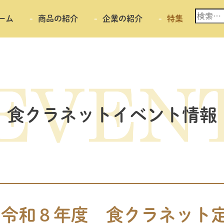
検
ーム
商品の紹介
企業の紹介
特集
索:
食クラネットイベント情報
催】令和８年度 食クラネット