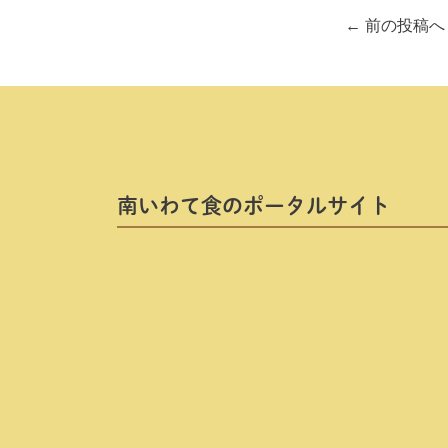
投
←
前の投稿へ
稿
ナ
ビ
ゲ
南いわて⾷のポータルサイト
ー
シ
ョ
ン