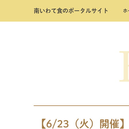
南いわて⾷のポータルサイト
ホ
Skip
to
the
content
【6/23（火）開