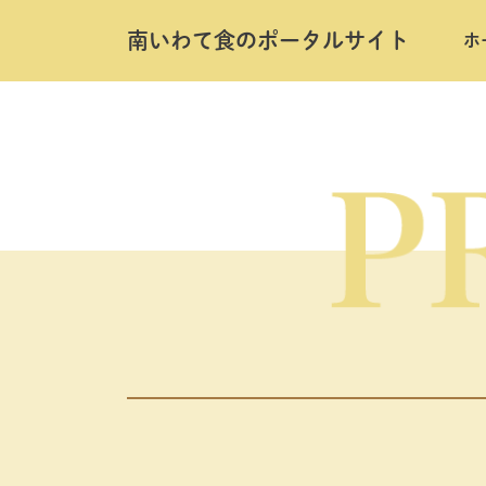
南いわて⾷のポータルサイト
ホ
Skip
to
the
content