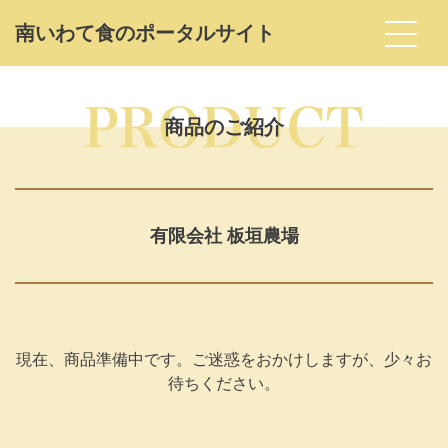
南いわて⾷のポータルサイト
Skip
to
商品のご紹介
the
content
有限会社 板垣農場
現在、商品準備中です。ご迷惑をおかけしますが、少々お
待ちください。