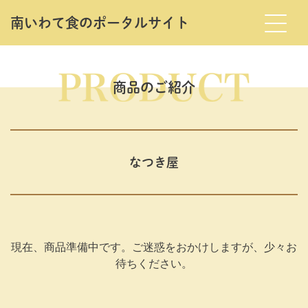
南いわて⾷のポータルサイト
Skip
to
the
商品のご紹介
content
なつき屋
現在、商品準備中です。ご迷惑をおかけしますが、少々お
待ちください。