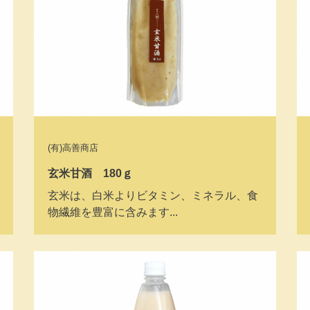
(有)高善商店
玄米甘酒 180ｇ
玄米は、白米よりビタミン、ミネラル、食
物繊維を豊富に含みます...