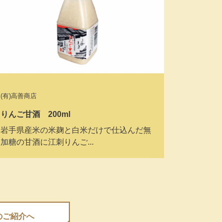
(有)高善商店
りんご甘酒 200ml
岩手県産米の米麹と白米だけで仕込んだ無
加糖の甘酒に江刺りんご...
業のご紹介へ