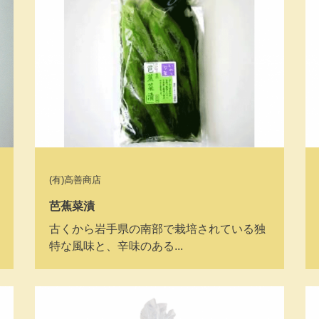
(有)高善商店
芭蕉菜漬
古くから岩手県の南部で栽培されている独
特な風味と、辛味のある...