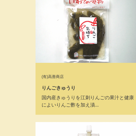
(有)高善商店
りんごきゅうり
国内産きゅうりを江刺りんごの果汁と健康
によいりんご酢を加え漬...