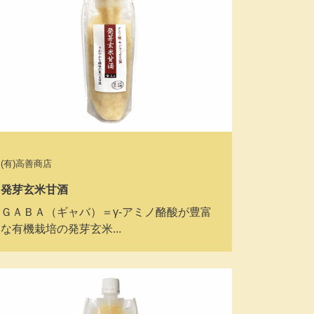
(有)高善商店
発芽玄米甘酒
ＧＡＢＡ（ギャバ）＝γ‐アミノ酪酸が豊富
な有機栽培の発芽玄米...