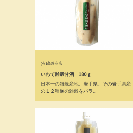
(有)高善商店
いわて雑穀甘酒 180ｇ
日本一の雑穀産地、岩手県。その岩手県産
の１２種類の雑穀をバラ...