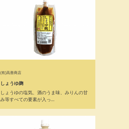
(有)高善商店
しょうゆ麹
しょうゆの塩気、酒のうま味、みりんの甘
み等すべての要素が入っ...