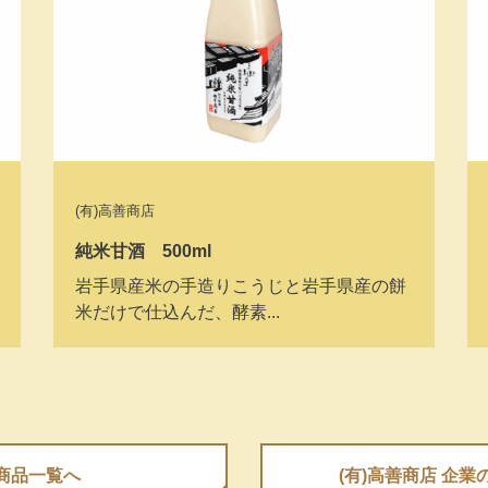
(有)高善商店
純米甘酒 500ml
岩手県産米の手造りこうじと岩手県産の餅
米だけで仕込んだ、酵素...
商品⼀覧へ
(有)高善商店 企