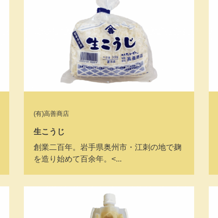
(有)高善商店
生こうじ
創業二百年。岩手県奥州市・江刺の地で麹
を造り始めて百余年。<...