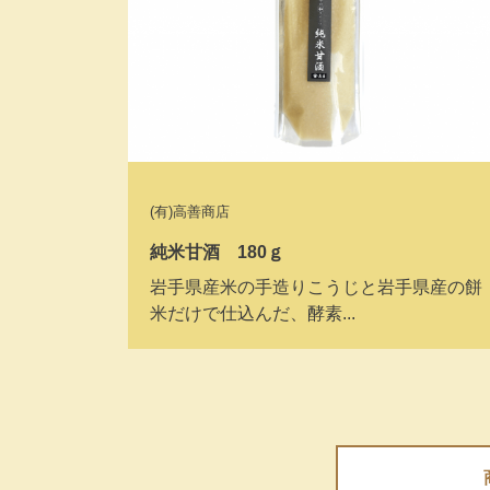
(有)高善商店
純米甘酒 180ｇ
岩手県産米の手造りこうじと岩手県産の餅
米だけで仕込んだ、酵素...