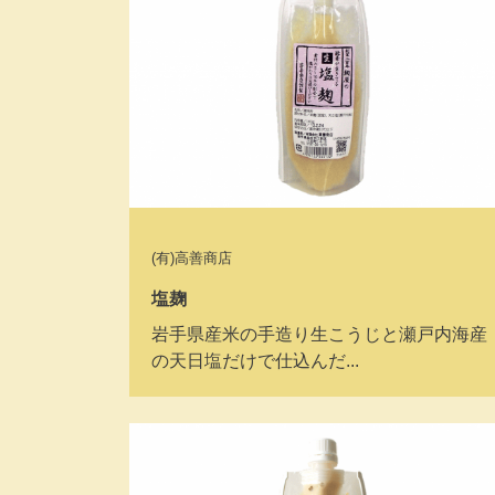
(有)高善商店
塩麹
岩手県産米の手造り生こうじと瀬戸内海産
の天日塩だけで仕込んだ...