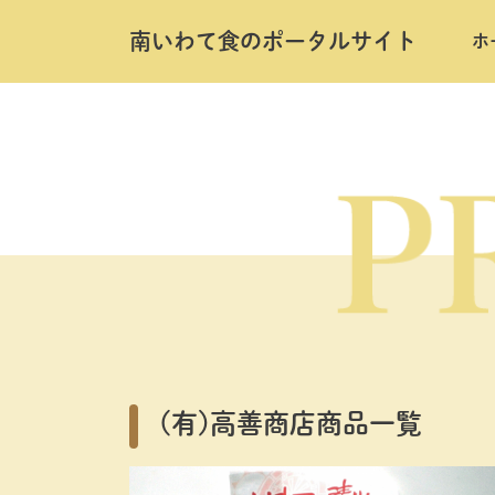
南いわて⾷のポータルサイト
ホ
Skip
to
the
content
(有)高善商店商品一覧