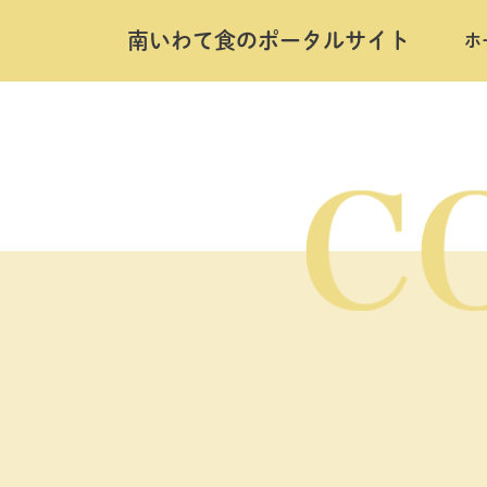
南いわて⾷のポータルサイト
ホ
Skip
to
the
content