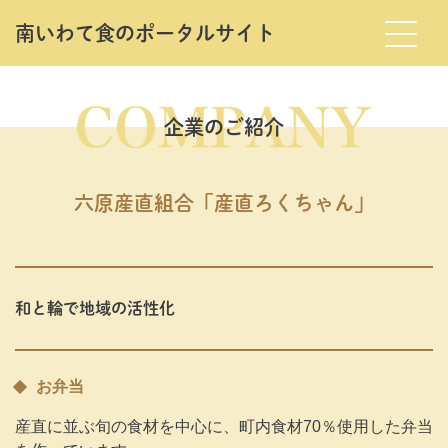
南いわて⾷のポータルサイト
Skip
to
the
企業のご紹介
content
六原産直組合「産直ろくちゃん」
和と輪で地域の活性化
お弁当
産直に並ぶ旬の食材を中心に、町内食材70％使用した弁当